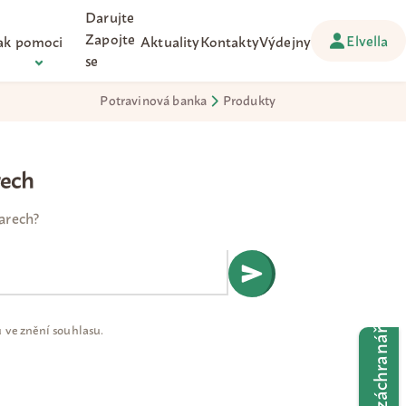
Darujte
Zapojte
Elvella
ak pomoci
Aktuality
Kontakty
Výdejny
se
Potravinová banka
Produkty
rech
arech?
Přihlásit k odběru
ů ve
znění souhlasu
.