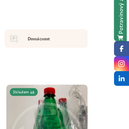
Potravinový záchranář
Domácnost
Skladem 49