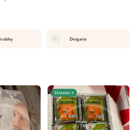
ýrobky
Drogerie
Skladem 7