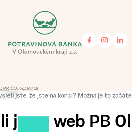
DPR
IČO: 04463528