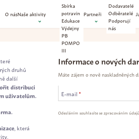
Sbírka
Dodavatelé
potravin
Odběratelé
O nás
Naše aktivity
Partneři
J
Edukace
Podporují
Výdejny
nás
PB
POMPO
III
Informace o nových da
teré
rých druhů
Máte zájem o nově naskladněných d
ě další
řit distribuci
E-mail
*
ým uživatelům.
darma.
Odesláním souhlasíte se zpracováním údaj
nizace
,
která
ity.